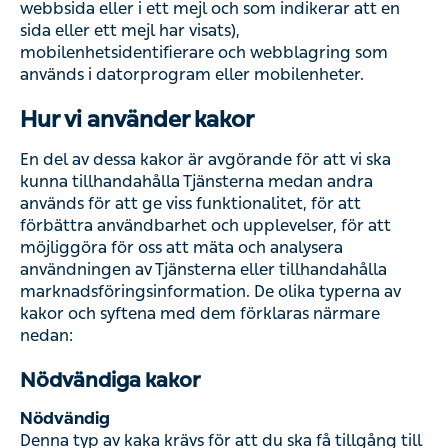
Hur vi använder kakor
En del av dessa kakor är avgörande för att vi ska kunna
tillhandahålla Tjänsterna medan andra används för att ge
viss funktionalitet, för att förbättra användbarhet och
upplevelser, för att möjliggöra för oss att mäta och
analysera användningen av Tjänsterna eller
tillhandahålla marknadsföringsinformation. De olika
typerna av kakor och syftena med dem förklaras närmare
nedan:
Nödvändiga kakor
Nödvändig
Denna typ av kaka krävs för att du ska få tillgång till
viktiga funktioner i våra Tjänster och möjliggöra för oss att
fullfölja våra juridiska skyldigheter, såsom hantering av
samtycke att använda kakor.
Nödvändiga kakor används också för att kunna
tillhandahålla våra Tjänster på ett säkert sätt och att