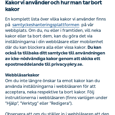
av icke-nödvändiga kakor genom att skicka ett
epostmeddelande till privacy@kry.se.
Webbläsarkakor
Om du inte längre önskar ta emot kakor kan du använda
inställningarna i webbläsaren för att acceptera, neka
respektive ta bort kakor. Följ instruktionerna i
webbläsaren (finns vanligen under ”Hjälp”, ”Verktyg” eller
”Redigera”).
Observera att om du ställer in i webbläsaren att den ska
neka kakor kanske du inte kan använda alla funktionerna
på våra webbplatser.
Mobilidentifierare
På mobilenheten kan operativsystemet ge ytterligare
alternativ för att stänga av intressebaserad reklam eller på
annat sätt återställa dina mobilidentifierare. Exempel: du
kan använda inställningen ”Begränsa annonsspårning”
(på iOS-enheter) eller ”Välj bort anpassning av annonser”
(på Android) vilka gör att du kan begränsa användningen