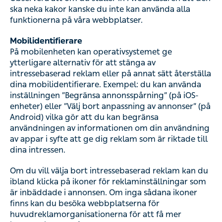
av informationen om din användning av appar i syfte att
ge dig reklam som är riktade till dina intressen.
Om du vill välja bort intressebaserad reklam kan du
ibland klicka på ikoner för reklaminställningar som är
inbäddade i annonsen. Om inga sådana ikoner finns kan
du besöka webbplatserna för
huvudreklamorganisationerna för att få mer information
och få veta hur du kan stänga av funktionen. Se till
exempel www.aboutads.info.
Personuppgifter
I den omfattning vi samlar in eller på annat sätt bearbetar
personuppgifter i samband med detta meddelande om
kakor, används denna information så som beskrivs i vår
integritetspolicy
. Integritetspolicyn innehåller också
information om vilket företag i Kry/Livi-koncernen som
ansvarar för att behandla dina personuppgifter,
information om dina rättigheter och hur du kan utöva dem