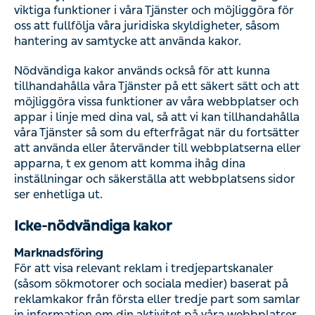
möjliggöra vissa funktioner av våra webbplatser och
appar i linje med dina val, så att vi kan tillhandahålla våra
Tjänster så som du efterfrågat när du fortsätter att
använda eller återvänder till webbplatserna eller apparna,
t ex genom att komma ihåg dina inställningar och
säkerställa att webbplatsens sidor ser enhetliga ut.
Icke-nödvändiga kakor
Marknadsföring
För att visa relevant reklam i tredjepartskanaler (såsom
sökmotorer och sociala medier) baserat på reklamkakor
från första eller tredje part som samlar in information om
din aktivitet på våra webbplatser. Vi använder inte
information om din hälsa till att leverera reklam till dig.
Prestanda / Analys
För att analysera hur webbplatserna och Tjänsterna
presterar och används. Vi använder denna information för
att upprätthålla, driva och förbättra våra Tjänster. Vi kan
också få information från vår mejlkommunikation,