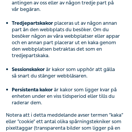
Tredjepartskakor
placeras ut av någon annan part
än den webbplats du besöker. Om du besöker
någon av våra webbplatser eller appar och en
annan part placerar ut en kaka genom den
webbplatsen betraktas det som en tredjepartskaka.
Sessionskakor
är kakor som upphör att gälla så
snart du stänger webbläsaren.
Persistenta kakor
är kakor som ligger kvar på
enheten under en viss tidsperiod eller tills du
raderar dem.
Notera att i detta meddelande avser termen ”kaka” eller
”cookie” ett antal olika spårningstekniker som pixeltaggar
(transparenta bilder som ligger på en webbsida eller i ett
mejl och som indikerar att en sida eller ett mejl har visats),
mobilenhetsidentifierare och webblagring som används i
datorprogram eller mobilenheter.