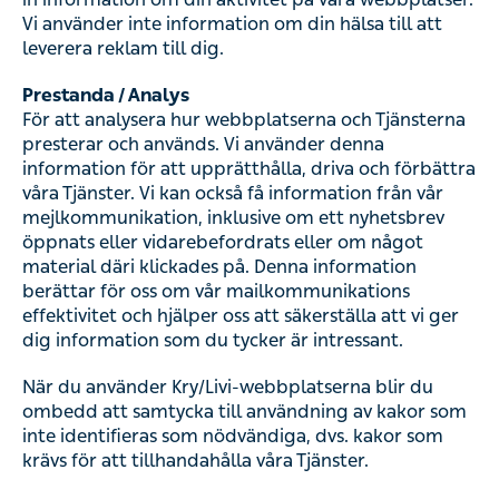
inklusive om ett nyhetsbrev öppnats eller vidarebefordrats
eller om något material däri klickades på. Denna
information berättar för oss om vår mailkommunikations
effektivitet och hjälper oss att säkerställa att vi ger dig
information som du tycker är intressant.
När du använder Kry/Livi-webbplatserna blir du ombedd
att samtycka till användning av kakor som inte identifieras
som nödvändiga, dvs. kakor som krävs för att
tillhandahålla våra Tjänster.
Kakor vi använder och hur man tar bort
kakor
En komplett lista över vilka kakor vi använder finns på
samtyckeshanteringsplattformen
på vår webbplats. Om
du, nu eller i framtiden, vill neka kakor eller ta bort dem,
kan du göra det via inställningarna i din webbläsare eller
mobilenhet där du kan blockera alla eller vissa kakor.
Du
kan också ta tillbaka ditt samtycke till användningen